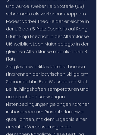
und wurde zweiter. Felix Stöferle (U8)
schrammte als vierter nur knapp am
Podest vorbei. Theo Felder erreichte in
der U12 den 5. Platz. Ebenfalls auf Rang
5 fuhr Finja Friedrich in der Altersklasse
U16 weiblich. Leon Maier belegte in der
gleichen Altersklasse männlich den 8.
Platz.
Zeitgleich war Niklas Kärcher bei den
Finalrennen der bayrischen Skiliga am
Sonnenbichl in Bad Wiessee am Start.
Bei frühlingshaften Temperaturen und
entsprechend schwierigen
Pistenbedingungen gelangen Kärcher
insbesondere im Riesentorlauf zwei
gute Fahrten, mit dem Ergebnis einer
erneuten Verbesserung in der
deutschen Rangliste. Diese Leistung