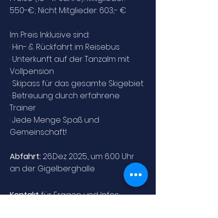
550-€; Nicht Mitglieder: 603,- €
Im Preis Inklusive sind:
· Hin- & Rückfahrt im Reisebus
· Unterkunft auf der Tanzalm mit
Vollpension
· Skipass für das gesamte Skigebiet
· Betreuung durch erfahrene
Trainer
· Jede Menge Spaß und
Gemeinschaft!
Abfahrt:
26.Dez 2025., um 6.00 Uhr
an der Gigelberghalle
Kontakt
für Fragen und Infos:
jugendfreizeit"at"tgski.de