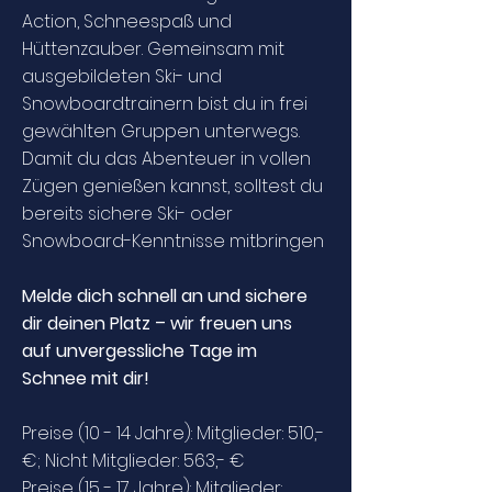
Action, Schneespaß und
Hüttenzauber. Gemeinsam mit
ausgebildeten Ski- und
Snowboardtrainern bist du in frei
gewählten Gruppen unterwegs.
Damit du das Abenteuer in vollen
Zügen genießen kannst, solltest du
bereits sichere Ski- oder
Snowboard-Kenntnisse mitbringen
Melde dich schnell an und sichere
dir deinen Platz – wir freuen uns
auf unvergessliche Tage im
Schnee mit dir!
Preise (10 - 14 Jahre): Mitglieder: 510,-
€; Nicht Mitglieder: 563,- €
Preise (15 - 17 Jahre): Mitglieder: