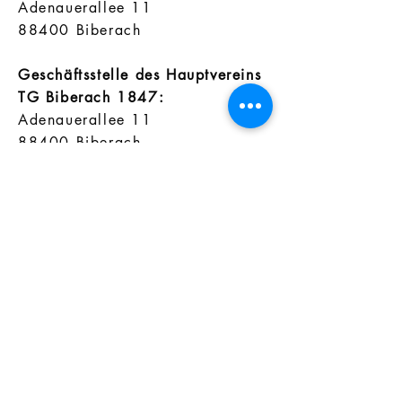
Adenauerallee 11
88400 Biberach
Geschäftsstelle des Hauptvereins
TG Biberach 1847:
Adenauerallee 11
88400 Biberach
Tel. 07351 / 71855
www.tg-biberach.de