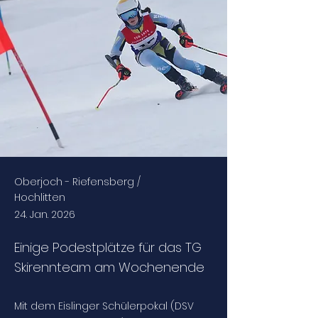
Oberjoch - Riefensberg /
Hochlitten
24. Jan. 2026
Einige Podestplätze für das TG
Skirennteam am Wochenende
Mit dem Eislinger Schülerpokal (DSV