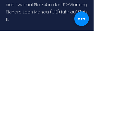
sich zweimal Platz 4 in der U12-Wertung.
Richard Leon Manea (U10) fuhr auf Platz
11.
Als einziger älterer Athlet der TG-
Biberach startete Elias Osterspey (U18)
an beiden Tagen. Hier wurden beide
Durchgänge zusammengezählt. Am
Samstag sorgte Elias kurz vor dem Ziel
mit einer spektakulären
Akrobatikeinlage nach einem Fehler
für einen Schreckmoment bei den
Zuschauern. Die Bestzeit war daraufhin
nicht mehr zu holen, auch wenn er im
zweiten Durchgang noch deutlich
aufholte, war es dann Platz 2. Am
Sonntag fuhr Elias dann etwas
zurückhaltender, aber dennoch klar