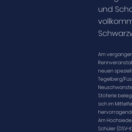
und Scha
vollkom
Schwarzw
Am vergangen
Rennveranstalt
neuen speziell
Tegelberg/Füss
Neuschwanstein
Stöferle beleg
sich im Mittel
hervorragenden
Am Hochsiedell
Schüler (DSV-Ka