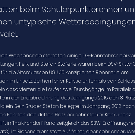
tten beim Schülerpunkterennen u
men untypische Wetterbedingunge
ald...
en Wochenende starteten einige TG-Rennfahrer bei ve
ungen. Felix und Stefan Stöferle waren beim DSV-Skitty-
 für die Altersklassen U8-U10 konzipierten Rennserie am
en im Einsatz. Bei herrlicher Kulisse unterhalb von Schlos
 absolvierten die Läufer zwei Durchgänge im Parallelslal
te in der Endabrechnung des Jahrgangs 2015 den 8. Platz
feld ein. Sein Bruder Stefan belegte im Jahrgang 2012 nach
 Fahrten den dritten Platz bei sehr starker Konkurrenz.
ift in Thalkirchdorf fand zeitgleich das SBW-Eröffnungsr
t.3) im Riesenslalom statt. Auf fairer, aber sehr anspruchs