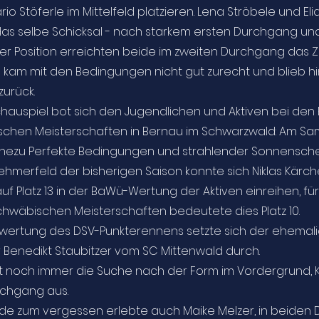
rio Stöferle im Mittelfeld platzieren. Lena Ströbele und El
 das selbe Schicksal - nach starkem ersten Durchgang un
er Position erreichten beide im zweiten Durchgang das Zi
e kam mit den Bedingungen nicht gut zurecht und blieb hi
zurück.
chauspiel bot sich den Jugendlichen und Aktiven bei den
chen Meisterschaften in Bernau im Schwarzwald: Am S
hezu Perfekte Bedingungen und strahlender Sonnenschei
nehmerfeld der bisherigen Saison konnte sich Niklas Kärch
uf Platz 13 in der BaWü-Wertung der Aktiven einreihen, für
hwäbischen Meisterschaften bedeutete dies Platz 10.
wertung des DSV-Punkterennens setzte sich der ehemal
 Benedikt Staubitzer vom SC Mittenwald durch.
ht noch immer die Suche nach der Form im Vordergrund, 
rchgang aus.
e zum vergessen erlebte auch Maike Melzer, in beiden Di