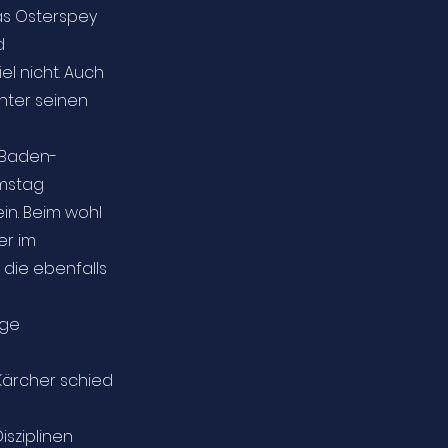
ias Osterspey
d
el nicht. Auch
nter seinen
 Baden-
amstag
n. Beim wohl
er im
 die ebenfalls
ige
Kärcher schied
sziplinen