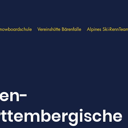
Snowboardschule
Vereinshütte Bärenfalle
Alpines Ski-RennTea
en-
ttembergische