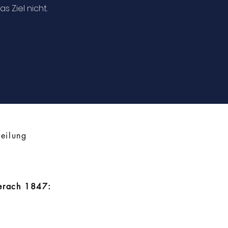
s Ziel nicht.
teilung
berach 1847: