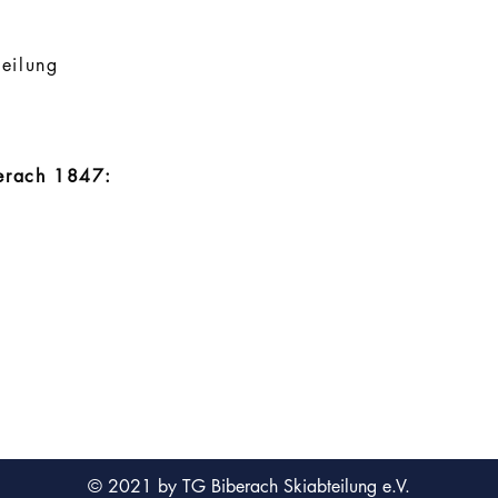
teilung
berach 1847:
© 2021 by TG Biberach Skiabteilung e.V.