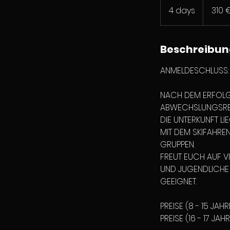
Euro
4 days
4
310 
d
a
y
Beschreibun
s
ANMELDESCHLUSS: 
NACH DEM ERFOLG 
ABWECHSLUNGSREIC
DIE UNTERKUNFT L
MIT DEM SKIFAHRE
GRUPPEN.
FREUT EUCH AUF VI
UND JUGENDLICHE 
GEEIGNET.
PREISE (8 - 15 JAH
PREISE (16 - 17 JA