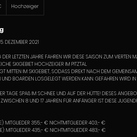
€
Hochzeiger
g
5. DEZEMBER 2021
DER LETZTEN JAHRE FAHREN WIR DIESE SAISON ZUM VIERTEN M
HE SKIGEBIET HOCHZEIGER IM PITZTAL.
IEGT MITTEN IM SKIGEBIET, SODASS DIREKT NACH DEM GEMEINS
N UND BOARDEN LOSGELEGT WERDEN KANN. GEFAHREN WIRD IN K
ER TAGE SPAß IM SCHNEE UND AUF DER HÜTTE! DIESES ANGEBOT
ZWISCHEN 8 UND 17 JAHREN. FÜR ANFÄNGER IST DIESE JUGENDF
RE): MITGLIEDER 355,- € NICHTMITGLIEDER 403,- €
HRE): MITGLIEDER 435,- € NICHTMITGLIEDER 483,- €