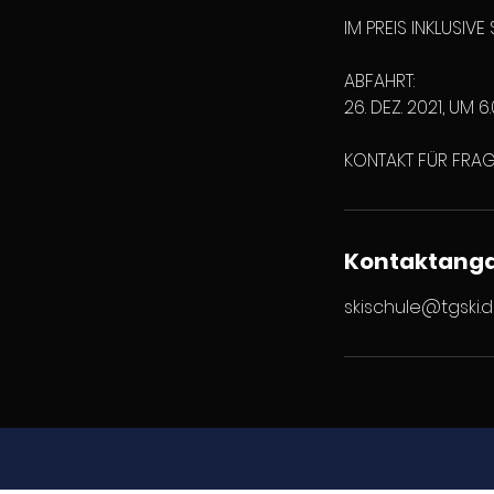
IM PREIS INKLUSIV
ABFAHRT:
26. DEZ. 2021, UM 
KONTAKT FÜR FRAG
Kontaktang
skischule@tgski.