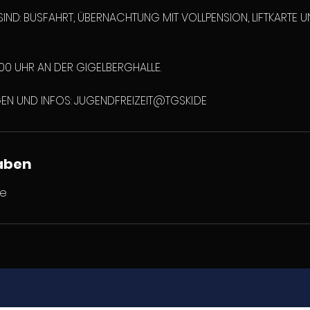
E SIND: BUSFAHRT, ÜBERNACHTUNG MIT VOLLPENSION, LIFTKARTE 
6.00 UHR AN DER GIGELBERGHALLE.
EN UND INFOS: JUGENDFREIZEIT@TGSKI.DE
aben
de