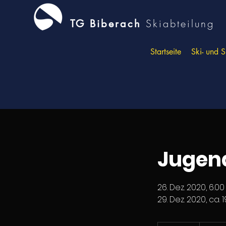
Skiabteilung
TG Biberach
Startseite
Ski- und 
Jugend
26. Dez. 2020, 6.00
29. Dez. 2020, ca. 1
310