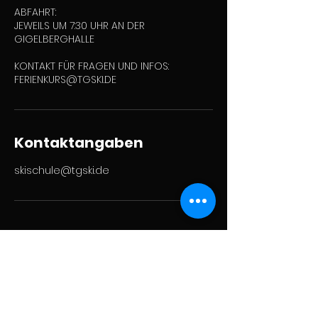
ABFAHRT:
JEWEILS UM 7:30 UHR AN DER
GIGELBERGHALLE
KONTAKT FÜR FRAGEN UND INFOS:
FERIENKURS@TGSKI.DE
Kontaktangaben
skischule@tgski.de
​Turngemeinde Biberach 1847
e.V. Skiabteilung
Adenauerallee 11
88400 Biberach