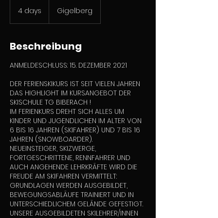
4 days
4
Gigelberg
d
a
y
Beschreibung
s
ANMELDESCHLUSS: 15. DEZEMBER 2021
DER FERIENSKIKURS IST SEIT VIELEN JAHREN
DAS HIGHLIGHT IM KURSANGEBOT DER
SKISCHULE TG BIBERACH !
IM FERIENKURS DREHT SICH ALLES UM
KINDER UND JUGENDLICHEN IM ALTER VON
6 BIS 16 JAHREN (SKIFAHRER) UND 7 BIS 16
JAHREN (SNOWBOARDER).
NEUEINSTEIGER, SKIZWERGE,
FORTGESCHRITTENE, RENNFAHRER UND
AUCH ANGEHENDE LEHRKRÄFTE WIRD DIE
FREUDE AM SKIFAHREN VERMITTELT:
GRUNDLAGEN WERDEN AUSGEBILDET,
BEWEGUNGSABLÄUFE TRAINIERT UND IN
UNTERSCHIEDLICHEM GELÄNDE GEFESTIGT.
UNSERE AUSGEBILDETEN SKILEHRER/INNEN