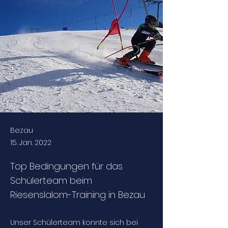
Bezau
15. Jan. 2022
Top Bedingungen für das
Schülerteam beim
Riesenslalom-Training in Bezau
Unser Schülerteam konnte sich bei